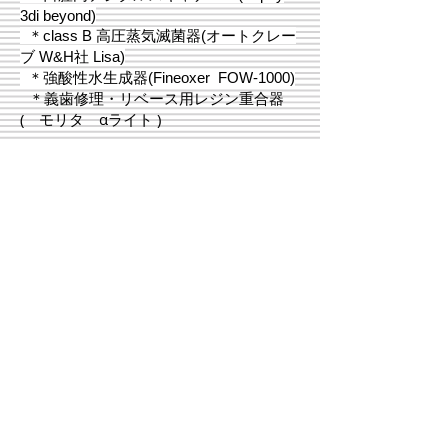
3di beyond)
＊class B 高圧蒸気滅菌器(オートクレー
ブ W&H社 Lisa)
＊強酸性水生成器(Fineoxer FOW-1000)
＊義歯修理・リベース用レジン重合器
( モリタ αライト )
使用インプラントシステム
＊Straumann / Standard & Bone
level
＊Nobelbiocare / Branemark system
& Replace Tapered
＊ZIMMER BIOMET( 旧 3i ) / Osseotite
exterrnal tapered
＊ZIMMER BIOMET (旧calcitek ) /
Spline twist