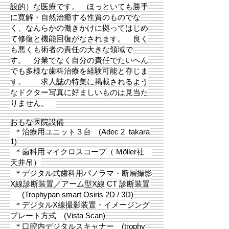
設的）な医療です。 ほっといても勝手
に寛解・自然治癒する性質のものでな
く、なんらかの働きかけに拠ってはじめ
て修復と機能回復がなされます。 良く
も悪くも
術者の責任の大きな領域で
す。 分業でなく
自分の責任でたいへん
でも多様な歯科治療を経験可能と存じま
す。 求人誌の特集に掲載されるよう
なドクター写真に好ましいものは見当た
りません。
おもな医院設備
＊治療用ユニット３台 (Adec 2 takara
1)
＊歯科用マイクロスコープ（ Möller社
天井吊）
＊
デジタル式歯科用パノラマ・断層撮影
X線診断装置／アーム型X線 CT 診断装置
(Trophypan smart Osiris 2D / 3D)
＊デジタルX線撮影装置・イメージング
プレート方式 (Vista Scan)
＊口腔内デジタルスキャナー (trophy