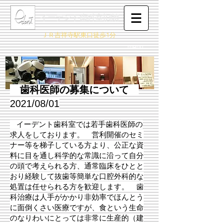
イーデント歯科室旧館
ＪＲ吉祥寺駅東口徒歩1分
menu
歯科医師の募集について
2021/08/01
イーデント歯科室では若手歯科医師の
求人をしております。 営利
開催の
セミ
ナー等を梯子している方より、公正な資
料に目を通し科学的な常識に沿って自分
の頭で考えられる方、通常臨床をひとと
おり経験して抜歯等簡単な口腔外科的な
処置は任せられる方を歓迎します。 歯
科治療は人手がかかり非効率でほんとう
に面倒くさい医療ですが、食という生命
のなりわいにとっては非常に生産的（建