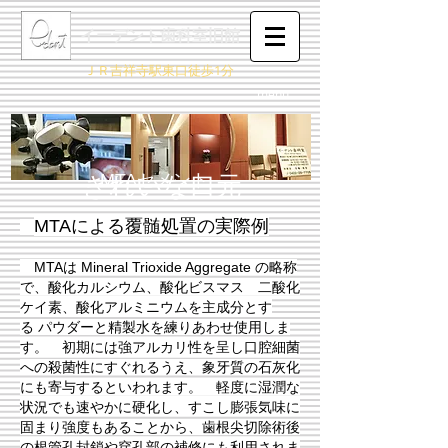
イーデント歯科室旧館
ＪＲ吉祥寺駅東口徒歩1分
menu
​MTAセメント
​きれいな口元
MTAによる覆髄処置の実際例
MTAは Mineral Trioxide Aggregate の略称
で、酸化カルシウム、酸化ビスマス 二酸化
ケイ素、酸化アルミニウムを主成分とす
る パウダーと精製水を練りあわせ使用しま
す。 初期には強アルカリ性を呈し口腔細菌
への殺菌性にすぐれるうえ、象牙質の石灰化
にも寄与するといわれます。 軽度に湿潤な
状況でも速やかに硬化し、すこし膨張気味に
固まり強度もあることから、歯根尖切除術後
の根管孔封鎖や穿孔部の補修にも利用されま