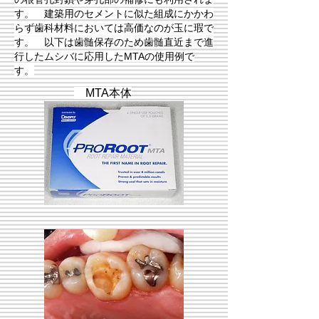
す。 建築用のセメントに似た組成にかかわ
らず歯科材料に
おいては高価なのが玉に瑕で
す。 以下は歯髄保存のため歯髄直近まで進
行したムシバに応用したMTAの使用例で
す。
MTA本体